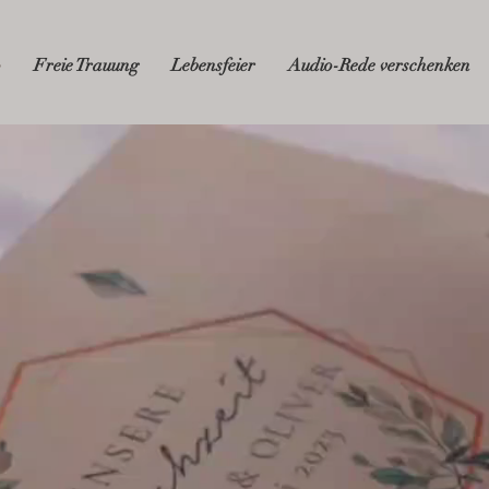
o
Freie Trauung
Lebensfeier
Audio-Rede verschenken
Anne Neif
Freie Rednerin f