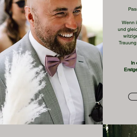
Pas
Wenn i
und gleic
witzig
Trauung 
In
Erstg