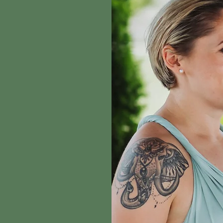
einen besonderen
agen kann.
ied.
 ausmacht.
uch passt.
erzensmenschen:
ienen.
 Herzensblut in