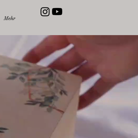
Mehr
ür