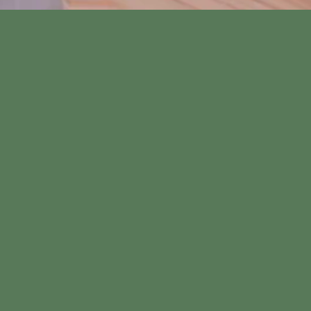
Worte, die
bleiben: als
Rede oder
Stimme