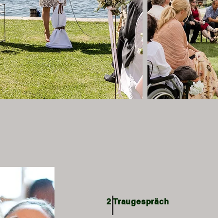
ien Trauung?
2 Traugespräch