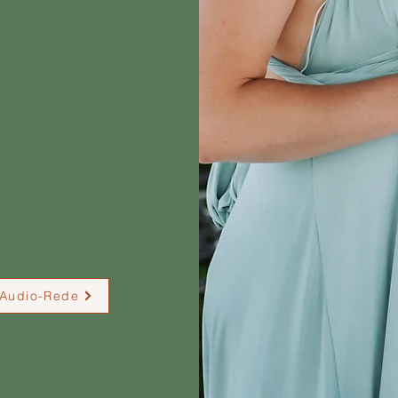
st, bin ich
bayern -
n an der Ilm und
Audio-Rede