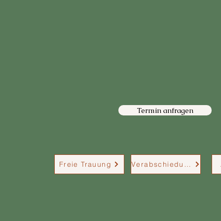
ihre Reden steckt, die euch und eure Gäste mitrei
gerne für euch da.
Ich bin eure Freie Rednerin für die Region Ober
Ingolstadt, Neuburg an der Donaue, Pfaffenhofe
Umgebung.
Ich freue mich darauf, euch kennenzulernen!
Termin anfragen
Freie Trauung
Verabschiedung