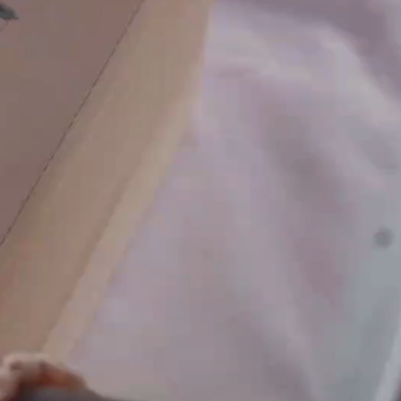
gen,
o-Reden
GEN