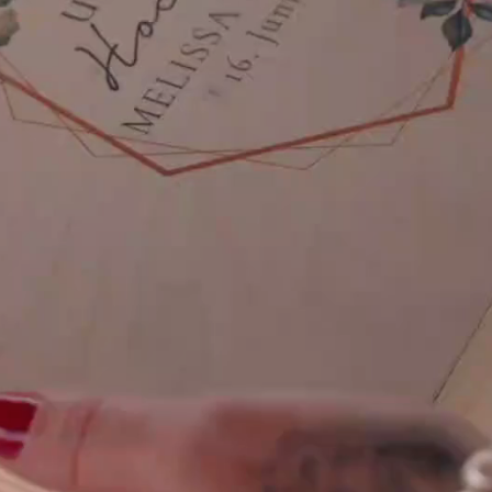
persönliche Trauun
rdigungen & Audi
KONTAKT
Telefon:
ONLINE ANFRA
+49 176 70 6
00 164
E-
Mail:
kontakt@hochzeitsrederei.de